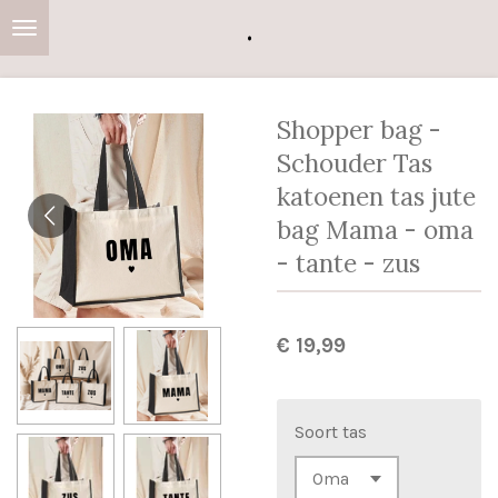
.
Ga
direct
naar
de
Shopper bag -
hoofdinhoud
Schouder Tas
katoenen tas jute
bag Mama - oma
- tante - zus
€ 19,99
Soort tas